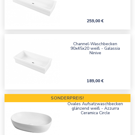
Preis
259,00 €
Channel-Waschbecken
90x45x20 weiß - Galassia
Ninive
Preis
189,00 €
SONDERPREIS!
Ovales Aufsatzwaschbecken
glänzend weiß - Azzurra
Ceramica Circle