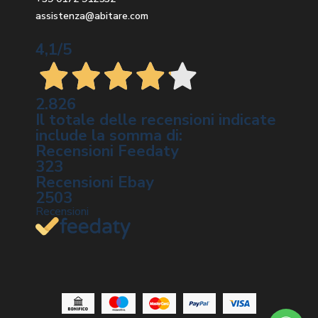
assistenza@abitare.com
4,1
/5
2.826
Il totale delle recensioni indicate
include la somma di:
Recensioni Feedaty
323
Recensioni Ebay
2503
Recensioni