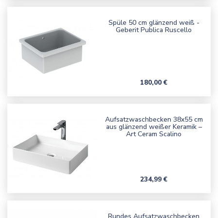
Spüle 50 cm glänzend weiß -
Geberit Publica Ruscello
Preis
180,00 €
Aufsatzwaschbecken 38x55 cm
aus glänzend weißer Keramik –
Art Ceram Scalino
Preis
234,99 €
Rundes Aufsatzwaschbecken