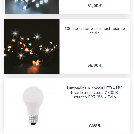
Prezzo
51,00 €
100 Lucciolone con flash bianco
caldo
Prezzo
58,00 €
Lampadina a goccia LED - HV
luce bianca calda 2700 K
attacco E27 9W - Eglo
Prezzo
7,99 €