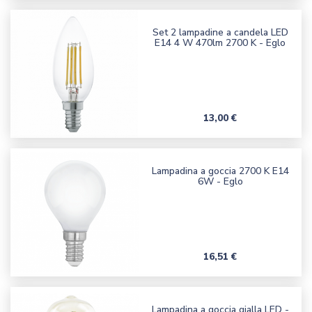
Set 2 lampadine a candela LED
E14 4 W 470lm 2700 K - Eglo
Prezzo
13,00 €
Lampadina a goccia 2700 K E14
6W - Eglo
Prezzo
16,51 €
Lampadina a goccia gialla LED -