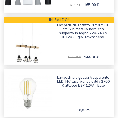
Prezzo corrente
Prezzo
165,00 €
165,02 €
IN SALDO!
Lampada da soffitto 70x20x110
cm 5 in metallo nero con
supporto in legno 220-240 V
IP120 - Eglo Townshend
Prezzo corrente
Prezzo
144,01 €
144,60 €
Lampadina a goccia trasparente
LED-HV luce bianca calda 2700
K attacco E27 12W - Eglo
Prezzo
18,68 €