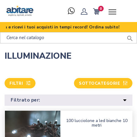
0
icevi i tuoi acquisti in tempi record! Ordina subito!

ILLUMINAZIONE
FILTRI
SOTTOCATEGORIE
Filtrato per:
100 lucciolone a led bianche 10
metri