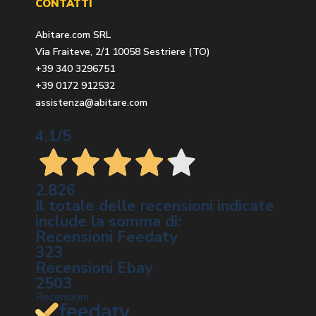
CONTATTI
Abitare.com SRL
Via Fraiteve, 2/1 10058 Sestriere (TO)
+39 340 3296751
+39 0172 912532
assistenza@abitare.com
4,1
/5
2.826
Il totale delle recensioni indicate
include la somma di:
Recensioni Feedaty
323
Recensioni Ebay
2503
Recensioni