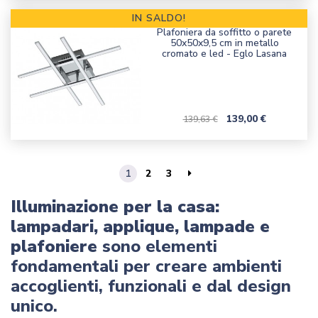
IN SALDO!
Plafoniera da soffitto o parete
50x50x9,5 cm in metallo
cromato e led - Eglo Lasana
Prezzo corrente
Prezzo
139,00 €
139,63 €
1
2
3
Illuminazione per la casa:
lampadari, applique, lampade e
plafoniere
sono elementi
fondamentali per creare ambienti
accoglienti, funzionali e dal design
unico.