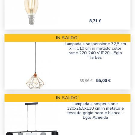
Prezzo
8,71 €
IN SALDO!
Lampada a sospensione 32,5 cm
x H 110 cm in metallo color
rame 220-240 V IP20 - Eglo
Tarbes
Prezzo corrente
Prezzo
55,00 €
55,96 €
IN SALDO!
Lampada a sospensione
120x25,5x110 cm in metallo e
tessuto grigio nero e bianco -
Eglo Almeida