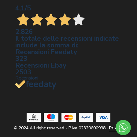
4,1
/5
2.826
Il totale delle recensioni indicate
include la somma di:
Recensioni Feedaty
323
Recensioni Ebay
2503
Recensioni
© 2024
All right reserved - P.iva 02320600998
·
Privacy