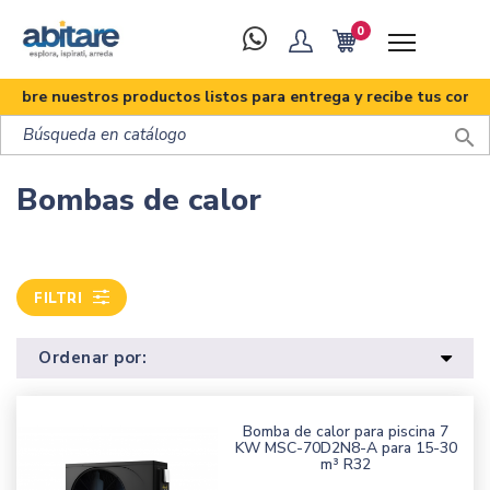
0
ubre nuestros productos listos para entrega y recibe tus compra

Bombas de calor
FILTRI
Ordenar por:
Bomba de calor para piscina 7
KW MSC-70D2N8-A para 15-30
m³ R32