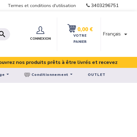
3403296751
Termes et conditions d'utilisation
0,00 €

Français

VOTRE
CONNEXION
PANIER
z nos produits prêts à être livrés et recevez vos achat
age
Conditionnement
OUTLET