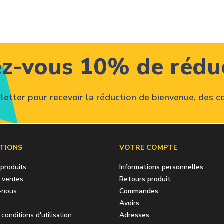
z-vous 10% de rédu
sletter pour recevoir la réduction de bienvenue, des co
TIONS
VOTRE COMPTE
produits
Informations personnelles
s ventes
Retours produit
-nous
Commandes
Avoirs
conditions d'utilisation
Adresses