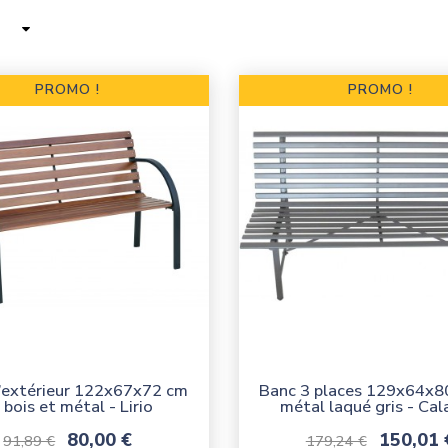
PROMO !
PROMO !
’extérieur 122x67x72 cm
Banc 3 places 129x64x8
 bois et métal - Lirio
métal laqué gris - Cal
Prix de base
Prix
Prix de base
Prix
80,00 €
150,01 
91,89 €
179,24 €