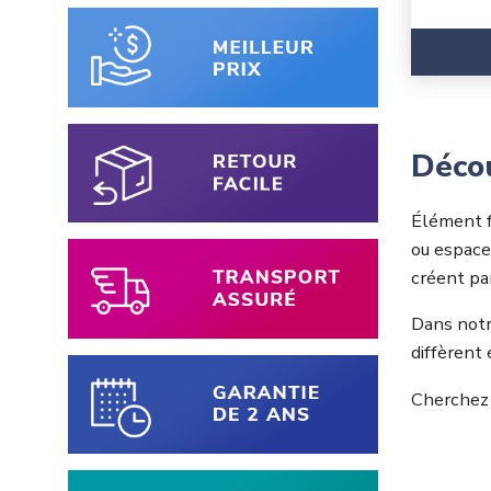
Décou
Élément f
ou espace 
créent pa
Dans notr
diffèrent 
Cherchez p