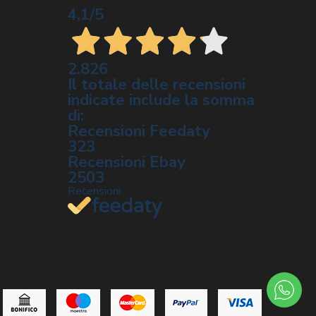
4,1
/5
2.826
Il totale delle recensioni
indicate include la somma
di:
Recensioni Feedaty
323
Recensioni Ebay
2503
Recensioni