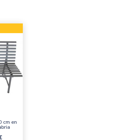
0 cm en
abria
€