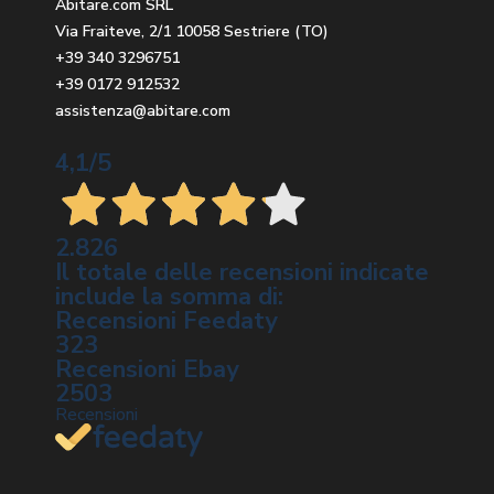
Abitare.com SRL
Via Fraiteve, 2/1 10058 Sestriere (TO)
+39 340 3296751
+39 0172 912532
assistenza@abitare.com
4,1
/5
2.826
Il totale delle recensioni indicate
include la somma di:
Recensioni Feedaty
323
Recensioni Ebay
2503
Recensioni