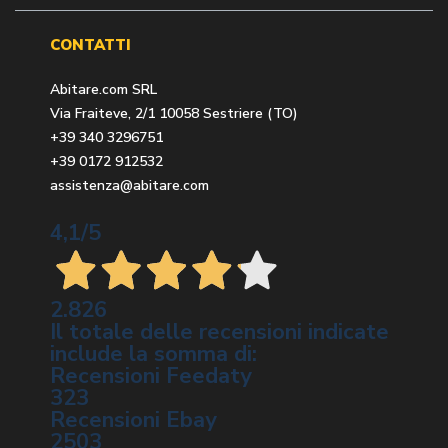
CONTATTI
Abitare.com SRL
Via Fraiteve, 2/1 10058 Sestriere (TO)
+39 340 3296751
+39 0172 912532
assistenza@abitare.com
4,1
/5
2.826
Il totale delle recensioni indicate
include la somma di:
Recensioni Feedaty
323
Recensioni Ebay
2503