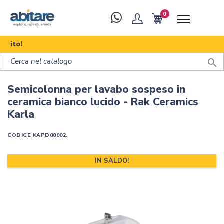
0
Sco

Semicolonna per lavabo sospeso in
ceramica bianco lucido - Rak Ceramics
Karla
CODICE
KAPD00002.
IN SALDO!