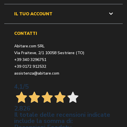
IL TUO ACCOUNT
CONTATTI
Abitare.com SRL
Via Fraiteve, 2/1 10058 Sestriere (TO)
+39 340 3296751
+39 0172 912532
assistenza@abitare.com
4,1
/5
2.826
Il totale delle recensioni indicate
include la somma di: