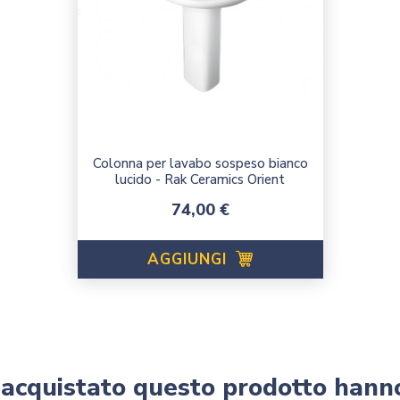
Colonna per lavabo sospeso bianco
lucido - Rak Ceramics Orient
Prezzo
74,00 €
AGGIUNGI
o acquistato questo prodotto hann