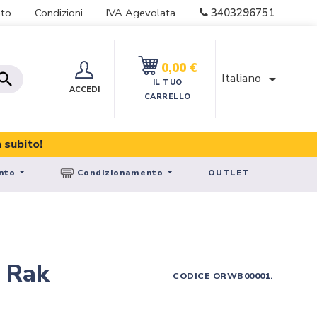
3403296751
to
Condizioni
IVA Agevolata
0,00 €

Italiano

IL TUO
ACCEDI
CARRELLO
nto
Condizionamento
OUTLET
- Rak
CODICE
ORWB00001.