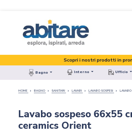
Scopri i nostri prodotti in pronta conse
Interno
Ufficio
Bagno
HOME
BAGNO
SANITARI
LAVABI
LAVABO SOSPESI
LAVABO 
Lavabo sospeso 66x55 cm
ceramics Orient