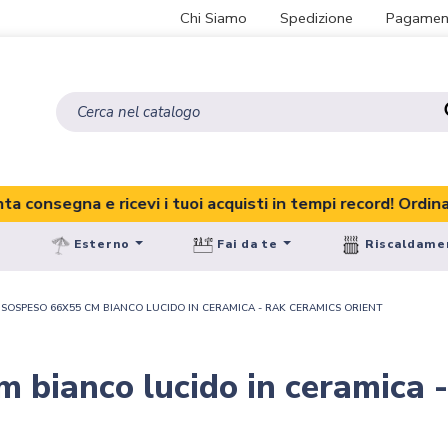
Chi Siamo
Spedizione
Pagamen
gna e ricevi i tuoi acquisti in tempi record! Ordina subito!
Esterno
Fai da te
Riscaldame
SOSPESO 66X55 CM BIANCO LUCIDO IN CERAMICA - RAK CERAMICS ORIENT
 bianco lucido in ceramica 