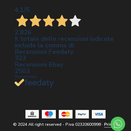
4,1
/5
2.826
Il totale delle recensioni indicate
include la somma di:
Recensioni Feedaty
323
Recensioni Ebay
2503
Recensioni
© 2024
All right reserved - P.iva 02320600998
·
Privacy