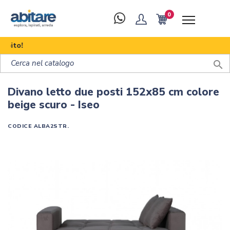
0
Sco

Divano letto due posti 152x85 cm colore
beige scuro - Iseo
CODICE
ALBA2STR.