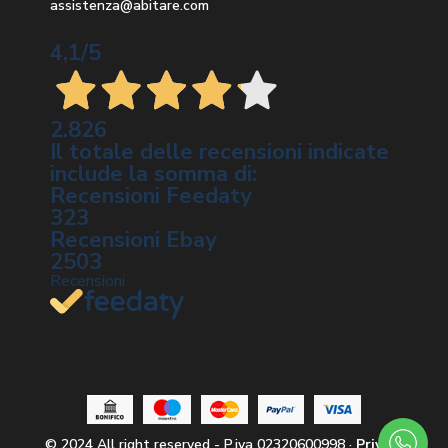
assistenza@abitare.com
4,1
/5
2.826
Il totale delle recensioni indicate
include la somma di:
Recensioni Feedaty
323
Recensioni Ebay
2503
Recensioni
© 2024
All right reserved - P.iva 02320600998
·
Privacy