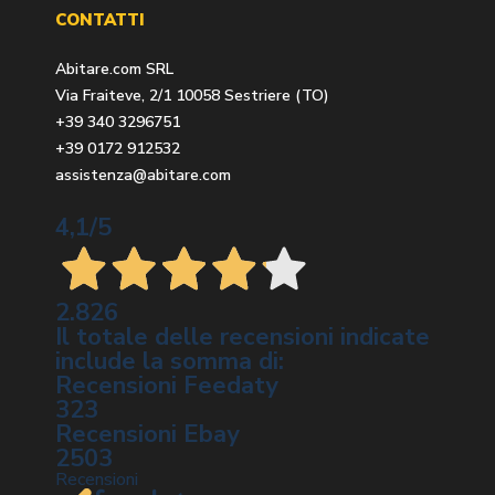
CONTATTI
Abitare.com SRL
Via Fraiteve, 2/1 10058 Sestriere (TO)
+39 340 3296751
+39 0172 912532
assistenza@abitare.com
4,1
/5
2.826
Il totale delle recensioni indicate
include la somma di:
Recensioni Feedaty
323
Recensioni Ebay
2503
Recensioni