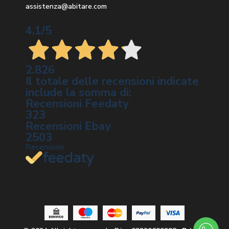
assistenza@abitare.com
4,1
/5
2.826
Il totale delle recensioni indicate
include la somma di:
Recensioni Feedaty
323
Recensioni Ebay
2503
Recensioni