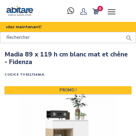
0
ndez maintenant!

Madia 89 x 119 h cm blanc mat et chêne
- Fidenza
CODICE
TV9217349AK.
PROMO !