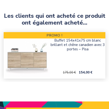
Les clients qui ont acheté ce produit
ont également acheté...
PROMO !
Buffet 154x41x75 cm blanc
brillant et chêne canadien avec 3
portes – Pisa
Prix de base
Prix
154,00 €
175,00 €