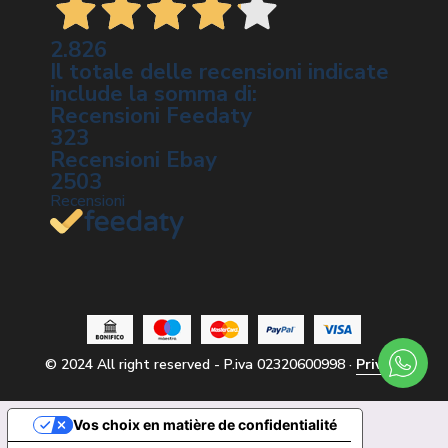
2.826
Il totale delle recensioni indicate
include la somma di:
Recensioni Feedaty
323
Recensioni Ebay
2503
Recensioni
© 2024
All right reserved - P.iva 02320600998
·
Privacy
Vos choix en matière de confidentialité